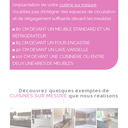
l’implantation de votre
cuisine sur mesure
,
n’oubliez pas d’intégrer des espaces de circulation
et de dégagement suffisants devant les meubles :
80 CM DEVANT UN MEUBLE STANDARD ET UN
RÉFRIGÉRATEUR
85 CM DEVANT UN FOUR ENCASTRÉ
90 CM DEVANT UN LAVE-VAISSELLE
100 CM DEVANT UNE CUISINIÈRE OU ENTRE
DEUX LINÉAIRES DE MEUBLES
Découvrez quelques exemples de
CUISINES SUR MESURE
que nous réalisons
: