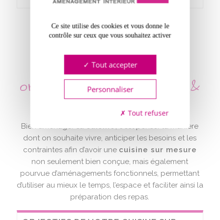
Ce site utilise des cookies et vous donne le
contrôle sur ceux que vous souhaitez activer
CUISINE SUR MESURE :
Tout accepter
organisation de l’espace &
Personnaliser
ergonomie
Tout refuser
Bien aménager sa
cuisine
, c’est penser la manière
dont on souhaite vivre, anticiper les besoins et les
contraintes afin d’avoir une
cuisine sur mesure
non seulement bien conçue, mais également
pourvue d’aménagements fonctionnels, permettant
d’utiliser au mieux le temps, l’espace et faciliter ainsi la
préparation des repas.