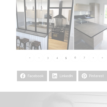
«
‹
3
4
5
6
7
›
»
Facebook
LinkedIn
Pinterest