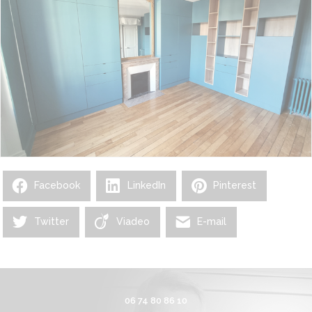
Facebook
LinkedIn
Pinterest
Twitter
Viadeo
E-mail
06 74 80 86 10