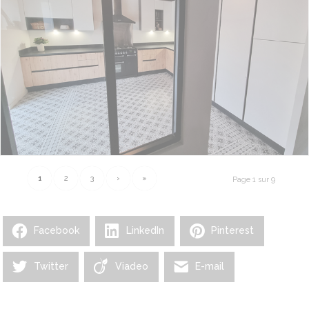
1
2
3
›
»
Page 1 sur 9
Facebook
LinkedIn
Pinterest
Twitter
Viadeo
E-mail