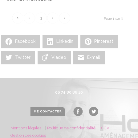
1
2
3
›
»
Page 1 sur 9
Facebook
LinkedIn
Pinterest
Twitter
Viadeo
E-mail
06 74 80 86 10
Mentions légales
|
Politique de confidentialité
|
CGV
|
Gestion des cookies