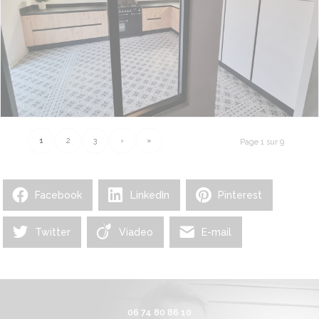
1
2
3
›
»
Page 1 sur 9
Facebook
LinkedIn
Pinterest
Twitter
Viadeo
E-mail
06 74 80 86 10