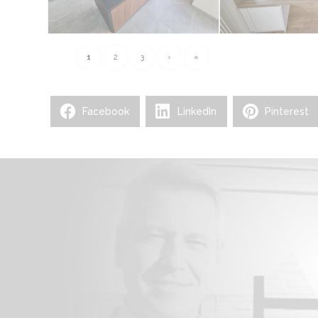
1
2
3
›
»
Facebook
LinkedIn
Pinterest