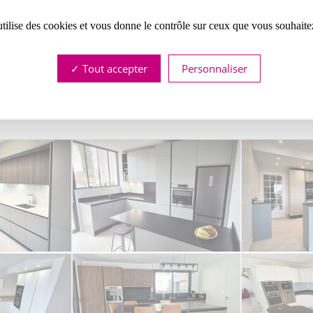
COULEURS
: BLANC BRILLANT ET BLANCO ZEUS
utilise des cookies et vous donne le contrôle sur ceux que vous souhaite
 FAÇADES EN POLYMÈRE SUR PANNEAU MDF, ÉPAISSEUR 22 MM ET PLA
Tout accepter
Personnaliser
DIVERS
: CUISINE AVEC ÎLOT ET POIGNÉES QUADRA