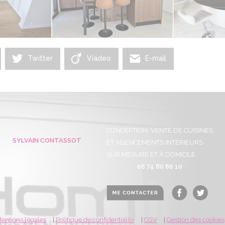
Twitter
Viadeo
E-mail
CONCEPTION, VENTE DE CUISINES
SYLVAIN CONTASSOT
ET AGENCEMENTS INTÉRIEURS
SUR MESURE ET À DOMICILE
06 74 80 86 10
entions légales
|
Politique de confidentialité
|
CGV
|
Gestion des cookies